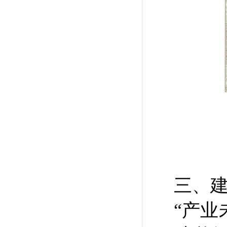
三、
“产业