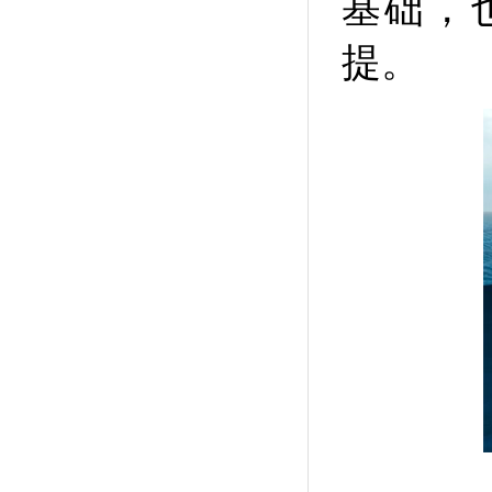
基础，
提。