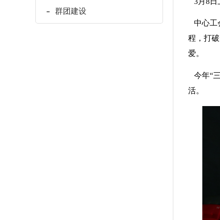
3
月
8
日
群团建设
中心工会
程，打破
爱。
今年“三
活。