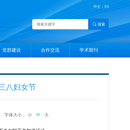
中文
|
EN
党群建设
合作交流
学术期刊
党员教育
学术交流
征稿简则
中心组学习
国内外合作
编委介绍
三八妇女节
支部建设
期刊检索
群团建设
字体大小：
小
中
大