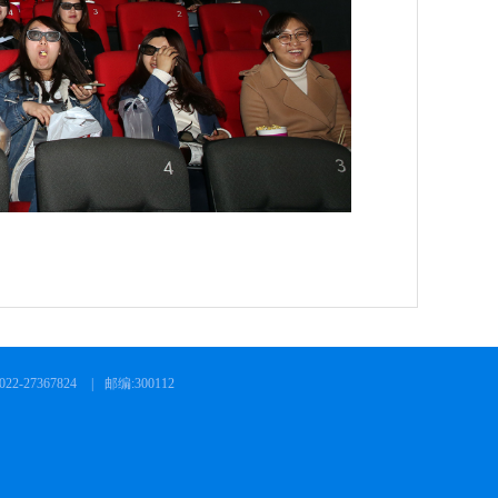
2-27367824
|
邮编:300112