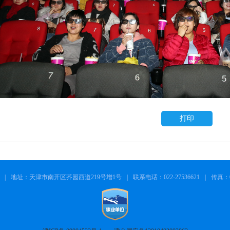
打印
|
地址：天津市南开区芥园西道219号增1号
|
联系电话：022-27536621
|
传真：02