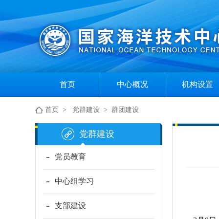
首页
中心概况
机构设置
中心简介
组织机构
首页
>
党群建设
>
群团建设
现任领导
部门职责
党群建设
党员教育
中心组学习
支部建设