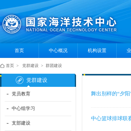
首页
中心概况
机构设置
中心简介
组织机构
首页
>
党群建设
>
群团建设
现任领导
部门职责
党群建设
舞出别样的“夕阳
党员教育
中心组学习
中心篮球排球联
支部建设